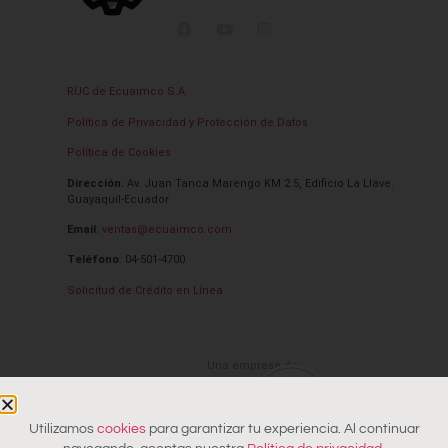
RUC de Ecuaimco S.A
Política de Privacidad y Protección de Datos
Política de Cookies
Dirección
: Av. Juan Tanca Marengo KM 2.5, Edificio La Llave.
Guayaquil-Ecuador
Email
:
ventas@ecuaimco.com
Teléfono
: 04-501-4700
Solicitud de Crédito en Línea
Una empresa de:
Utilizamos
cookies
para garantizar tu experiencia. Al continuar